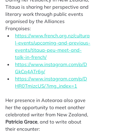
Titaua is sharing her perspective and 
literary work through public events 
organised by the Alliances 
Françaises:
https://www.french.org.nz/cultura
l-events/upcoming-and-previous-
events/titaua-peu-meet-and-
talk-in-french/
https://www.instagram.com/p/D
GkCq4ATr6g/
https://www.instagram.com/p/D
HR0TmizcUS/?img_index=1
Her presence in Aotearoa also gave 
her the opportunity to meet another 
celebrated writer from New Zealand, 
Patricia Grace
, and to write about 
their encounter: