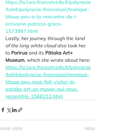
https://la1ere.francetvinfo.fr/polynesie
/tahiti/polynesie-francaise/chronique-
titaua-peu-a-la-rencontre-de-l-
ecrivaine-patricia-grace-
1573987.html
Lastly, her journey through the 
land 
of the long white cloud
 also took her 
to 
Porirua
 and its 
Pātaka Art+ 
Museum
, which she wrote about here:
https://la1ere.francetvinfo.fr/polynesie
/tahiti/polynesie-francaise/chronique-
titaua-peu-nous-fait-visiter-le-
pataka-art-un-musee-qui-nous-
ressemble-1568212.html