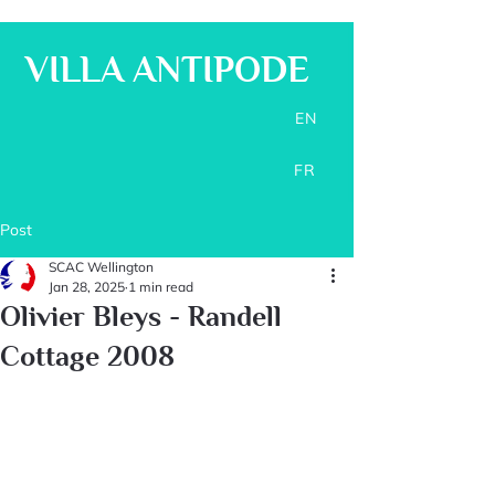
VILLA ANTIPODE
EN
FR
Post
SCAC Wellington
Jan 28, 2025
1 min read
Olivier Bleys - Randell
Cottage 2008