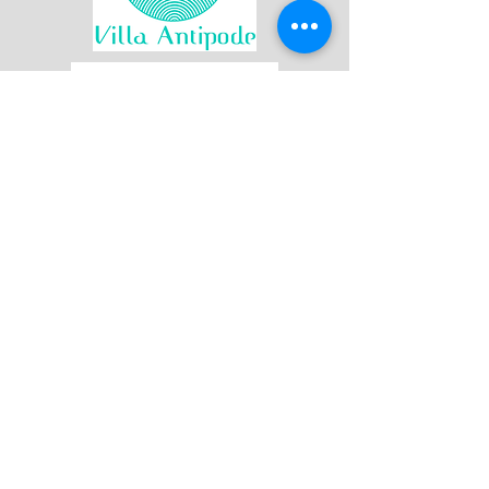
Join our mailing list
First name
Last name
Email
*