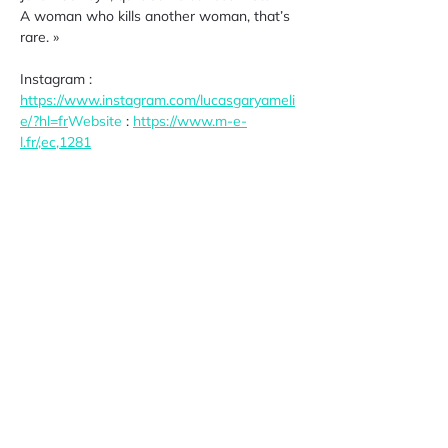
A woman who kills another woman, that’s 
rare. »
Instagram : 
https://www.instagram.com/lucasgaryameli
e/?hl=fr
Website
 : 
https://www.m-e-
l.fr/,ec,1281